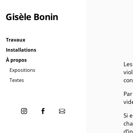
Travaux
Installations
À propos
Les
Expositions
vio
con
Textes
Par
vid
Si 
cha
d’i