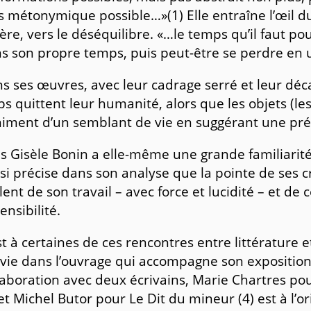
s métonymique possible…»(1) Elle entraîne l’œil d
ère, vers le déséquilibre. «…le temps qu’il faut p
s son propre temps, puis peut-être se perdre en u
s ses œuvres, avec leur cadrage serré et leur déca
ps quittent leur humanité, alors que les objets (le
niment d’un semblant de vie en suggérant une pré
s Gisèle Bonin a elle-même une grande familiarité a
si précise dans son analyse que la pointe de ses c
lent de son travail – avec force et lucidité – et de 
sensibilité.
st à certaines de ces rencontres entre littérature e
vie dans l’ouvrage qui accompagne son expositio
laboration avec deux écrivains, Marie Chartres pou
 et Michel Butor pour Le Dit du mineur (4) est à l’o