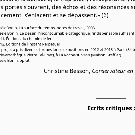
s portes s’ouvrent, des échos et des résonances s
cement, s’enlacent et se dépassent.» (6)
isèleBonin, La surface du temps, notes de travail, 2008.
isèle Bonin, Le Dessin: l’incontournable catégorique, l’indispensable suffisan
011, Éditions du chemin de fer
012, Éditions de l’Instant Perpétuel
e projet a pris diverses formes lors d’expositions en 2012 et 2013 à Paris (34
rie-artothèque Pierre Tal-Coat), à La Roche-sur-Yon (Maison Greffier)…
isèle Bonin, op cit.
Christine Besson,
Conservateur en 
Ecrits critiques 