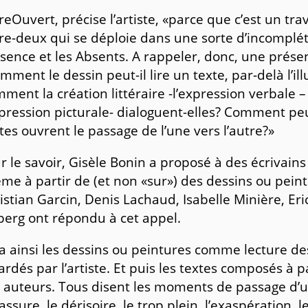
reOuvert, précise l’artiste, «parce que c’est un tr
re-deux qui se déploie dans une sorte d’incomplétu
bsence et les Absents. A rappeler, donc, une prése
mment le dessin peut-il lire un texte, par-delà l’il
ment la création littéraire -l’expression verbale – 
xpression picturale- dialoguent-elles? Comment pe
tes ouvrent le passage de l’une vers l’autre?»
r le savoir, Gisèle Bonin a proposé à des écrivain
me à partir de (et non «sur») des dessins ou peint
istian Garcin, Denis Lachaud, Isabelle Minière, Er
berg ont répondu à cet appel.
y a ainsi les dessins ou peintures comme lecture des
ardés par l’artiste. Et puis les textes composés à pa
 auteurs. Tous disent les moments de passage d’un
cassure, le dérisoire, le trop plein, l’exaspération, 