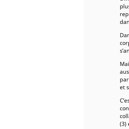
plu
rep
dan
Dan
cor
s’a
Mai
aus
par
et 
C’e
con
col
(3)