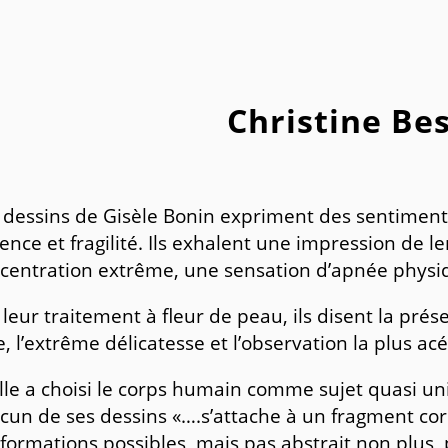
Christine Be
 dessins de Gisèle Bonin expriment des sentiments 
lence et fragilité. Ils exhalent une impression de 
centration extrême, une sensation d’apnée physi
 leur traitement à fleur de peau, ils disent la prés
e, l’extrême délicatesse et l’observation la plus ac
elle a choisi le corps humain comme sujet quasi uniq
cun de ses dessins «….s’attache à un fragment co
nformations possibles, mais pas abstrait non plus, 