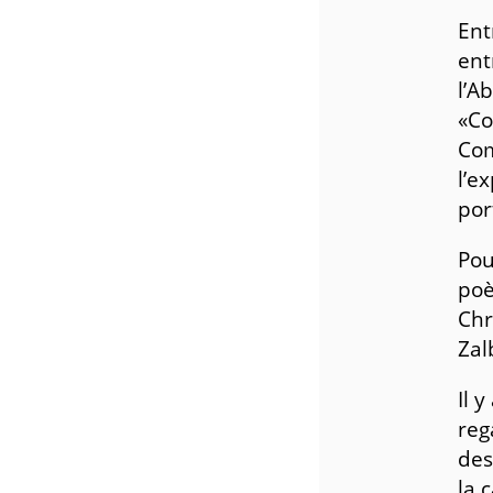
Ent
ent
l’A
«Co
Com
l’e
por
Pou
poè
Chr
Zal
Il 
reg
des
la 