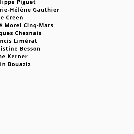
lippe Piguet
ie-Hélène Gauthier
ie Creen
sé Morel Cinq-Mars
cques Chesnais
ncis Limérat
istine Besson
ne Kerner
in Bouaziz