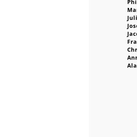
Phi
Mar
Jul
Jo
Ja
Fra
Chr
An
Ala