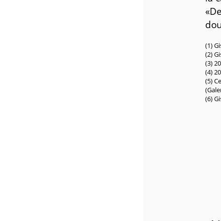
«De
dou
(1) G
(2) G
(3) 2
(4) 2
(5) C
(Gale
(6) G